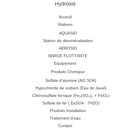
Hydrosid
Acceuil
Stations
AQUASID
Station de déminéralisation
AEROSID
BARGE FLOTTANTE
Equipement
Produits Chimique
Sulfate d’alumine (AI2 SO4)
Hypochlorite de sodium (Eau de Javel)
Chlorosulfate ferrique (Fe₂(SO₄)₃ + FeCl₃)
Sulfate de fer ( EeSO4 . 7H2O)
Produits Installation
Traitement d’eau
Contact